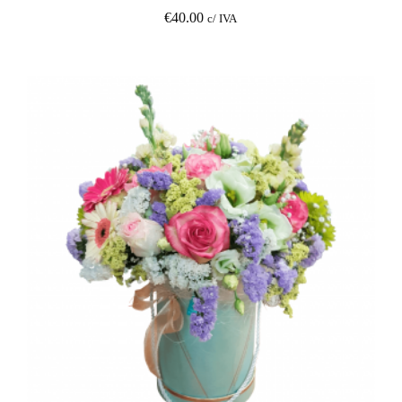
€
40.00
c/ IVA
O SEU CARRINHO ESTÁ
VAZIO!
VOLTAR À LOJA