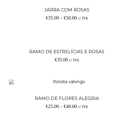
V
JARRA COM ROSAS
€
35.00
–
€
50.00
c/ IVA
op
Ad
RAMO DE ESTRELÍCIAS E ROSAS
€
35.00
c/ IVA
V
RAMO DE FLORES ALEGRIA
€
25.00
–
€
40.00
c/ IVA
op