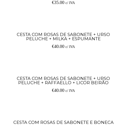
€
35.00
c/ IVA
V
CESTA COM ROSAS DE SABONETE + URSO
PELUCHE + MILKA + ESPUMANTE
op
€
40.00
c/ IVA
V
CESTA COM ROSAS DE SABONETE + URSO
PELUCHE + RAFFAELLO + LICOR BEIRÃO
op
€
40.00
c/ IVA
Ad
CESTA COM ROSAS DE SABONETE E BONECA