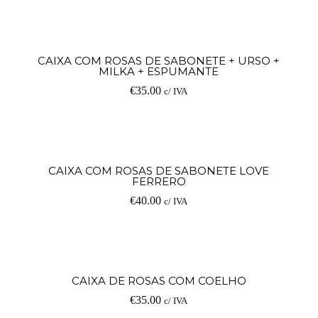
Ad
CAIXA COM ROSAS DE SABONETE + URSO +
MILKA + ESPUMANTE
€
35.00
c/ IVA
Ad
CAIXA COM ROSAS DE SABONETE LOVE
FERRERO
€
40.00
c/ IVA
Ad
CAIXA DE ROSAS COM COELHO
€
35.00
c/ IVA