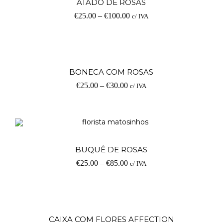
ATADO DE ROSAS
€
25.00
–
€
100.00
c/ IVA
op
V
BONECA COM ROSAS
€
25.00
–
€
30.00
c/ IVA
op
V
BUQUÊ DE ROSAS
€
25.00
–
€
85.00
c/ IVA
op
Ad
CAIXA COM FLORES AFFECTION