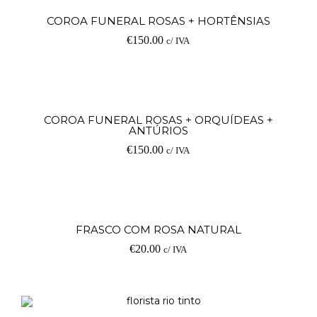
Ad
COROA FUNERAL ROSAS + HORTÊNSIAS
€
150.00
c/ IVA
Ad
COROA FUNERAL ROSAS + ORQUÍDEAS +
ANTÚRIOS
€
150.00
c/ IVA
Ad
FRASCO COM ROSA NATURAL
€
20.00
c/ IVA