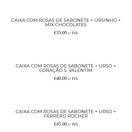
Ad
CAIXA COM ROSAS DE SABONETE + URSINHO +
MIX CHOCOLATES
€
35.00
c/ IVA
Ad
CAIXA COM ROSAS DE SABONETE + URSO +
CORAÇÃO S. VALENTIM
€
40.00
c/ IVA
Ad
CAIXA COM ROSAS DE SABONETE + URSO +
FERRERO ROCHER
€
45.00
c/ IVA