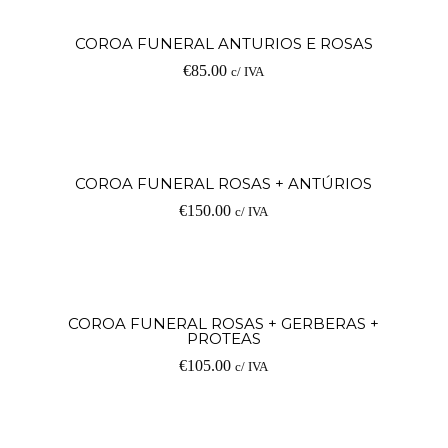
Ad
COROA FUNERAL ANTURIOS E ROSAS
€
85.00
c/ IVA
Ad
COROA FUNERAL ROSAS + ANTÚRIOS
€
150.00
c/ IVA
Ad
COROA FUNERAL ROSAS + GERBERAS +
PROTEAS
€
105.00
c/ IVA