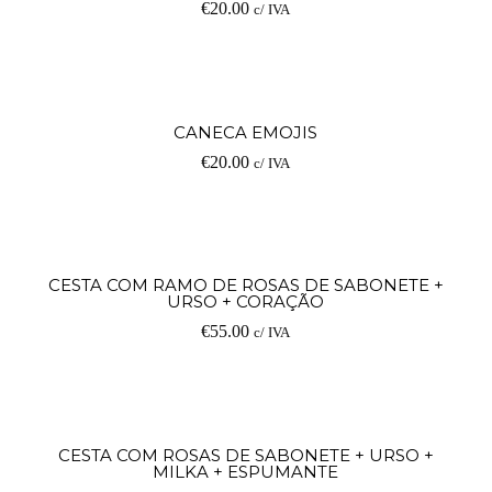
€
20.00
c/ IVA
V
CANECA EMOJIS
€
20.00
c/ IVA
op
Ad
CESTA COM RAMO DE ROSAS DE SABONETE +
URSO + CORAÇÃO
€
55.00
c/ IVA
Ad
CESTA COM ROSAS DE SABONETE + URSO +
MILKA + ESPUMANTE