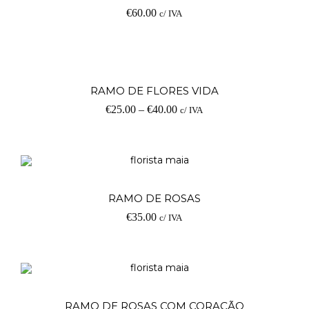
€
60.00
c/ IVA
V
RAMO DE FLORES VIDA
€
25.00
–
€
40.00
c/ IVA
op
V
RAMO DE ROSAS
€
35.00
c/ IVA
op
V
RAMO DE ROSAS COM CORAÇÃO