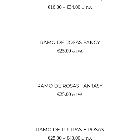
€
16.00
–
€
34.00
c/ IVA
op
V
RAMO DE ROSAS FANCY
€
25.00
c/ IVA
op
V
RAMO DE ROSAS FANTASY
€
25.00
c/ IVA
op
V
RAMO DE TULIPAS E ROSAS
€
25.00
–
€
40.00
c/ IVA