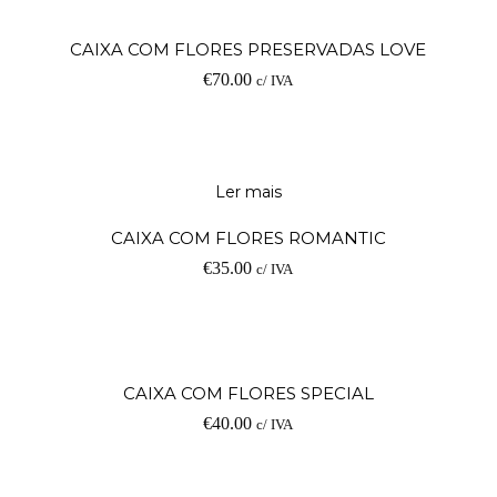
Ad
CAIXA COM FLORES PRESERVADAS LOVE
€
70.00
c/ IVA
Ler mais
CAIXA COM FLORES ROMANTIC
€
35.00
c/ IVA
Ad
CAIXA COM FLORES SPECIAL
€
40.00
c/ IVA