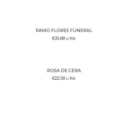
op
Ad
RAMO FLORES FUNERAL
€
35.00
c/ IVA
V
ROSA DE CERA
€
22.50
c/ IVA
op