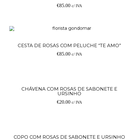
€
85.00
c/ IVA
Ad
CESTA DE ROSAS COM PELUCHE “TE AMO”
€
85.00
c/ IVA
V
CHÁVENA COM ROSAS DE SABONETE E
URSINHO
op
€
20.00
c/ IVA
Ad
COPO COM ROSAS DE SABONETE E URSINHO