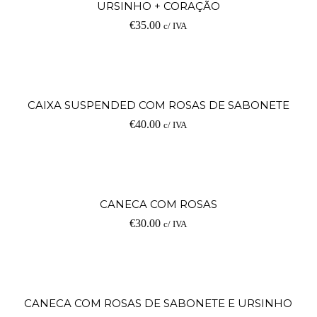
URSINHO + CORAÇÃO
€
35.00
c/ IVA
Ad
CAIXA SUSPENDED COM ROSAS DE SABONETE
€
40.00
c/ IVA
Ad
CANECA COM ROSAS
€
30.00
c/ IVA
Ad
CANECA COM ROSAS DE SABONETE E URSINHO