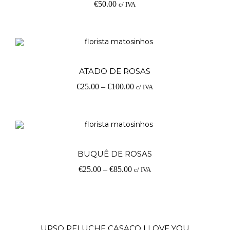
€
50.00
c/ IVA
V
ATADO DE ROSAS
€
25.00
–
€
100.00
c/ IVA
op
V
BUQUÊ DE ROSAS
€
25.00
–
€
85.00
c/ IVA
op
Ad
URSO PELUCHE CASACO I LOVE YOU