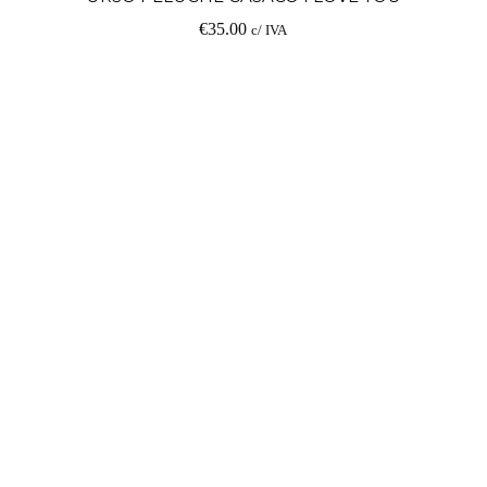
€
35.00
c/ IVA