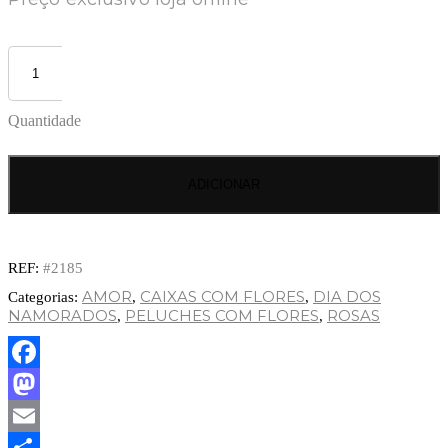
Quantidade
ADICIONAR
REF:
#2185
AMOR
CAIXAS COM FLORES
DIA DOS
Categorias:
,
,
NAMORADOS
PELUCHES COM FLORES
ROSAS
,
,
Facebook
Mastodon
Email