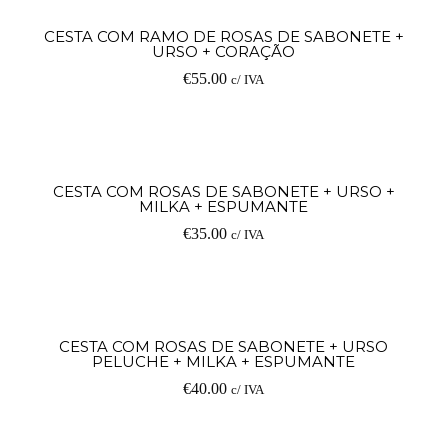
Ad
CESTA COM RAMO DE ROSAS DE SABONETE +
URSO + CORAÇÃO
€
55.00
c/ IVA
Ad
CESTA COM ROSAS DE SABONETE + URSO +
MILKA + ESPUMANTE
€
35.00
c/ IVA
V
CESTA COM ROSAS DE SABONETE + URSO
PELUCHE + MILKA + ESPUMANTE
op
€
40.00
c/ IVA