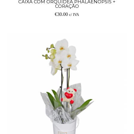
CAIXA COM ORQUÍDEA PHALAENOPSIS +
CORAÇÃO
€
30.00
c/ IVA
O SEU CARRINHO ESTÁ
VAZIO!
VOLTAR À LOJA