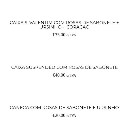
Ad
CAIXA S. VALENTIM COM ROSAS DE SABONETE +
URSINHO + CORAÇÃO
€
35.00
c/ IVA
Ad
CAIXA SUSPENDED COM ROSAS DE SABONETE
€
40.00
c/ IVA
Ad
CANECA COM ROSAS DE SABONETE E URSINHO
€
20.00
c/ IVA