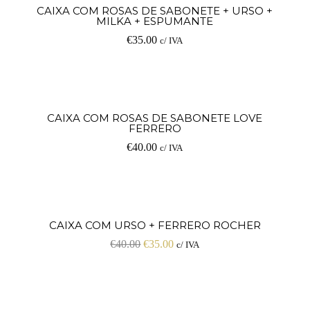
Ad
CAIXA COM ROSAS DE SABONETE + URSO +
MILKA + ESPUMANTE
€
35.00
c/ IVA
Ad
CAIXA COM ROSAS DE SABONETE LOVE
FERRERO
€
40.00
c/ IVA
Ad
CAIXA COM URSO + FERRERO ROCHER
PROMOÇÃO!
€
40.00
€
35.00
c/ IVA