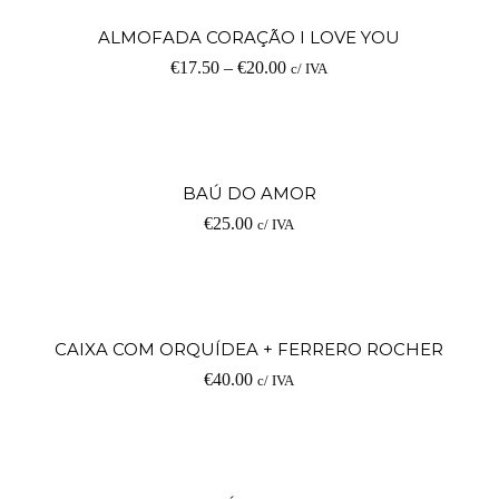
V
ALMOFADA CORAÇÃO I LOVE YOU
€
17.50
–
€
20.00
c/ IVA
op
Ad
BAÚ DO AMOR
€
25.00
c/ IVA
Ad
CAIXA COM ORQUÍDEA + FERRERO ROCHER
€
40.00
c/ IVA
Ad