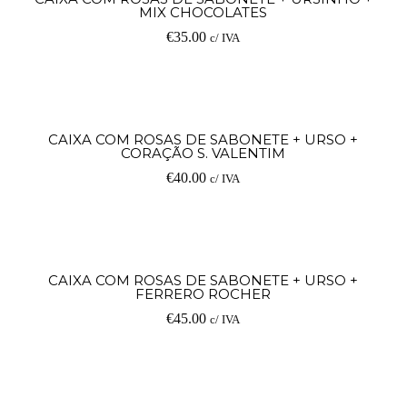
MIX CHOCOLATES
€
35.00
c/ IVA
Ad
CAIXA COM ROSAS DE SABONETE + URSO +
CORAÇÃO S. VALENTIM
€
40.00
c/ IVA
Ad
CAIXA COM ROSAS DE SABONETE + URSO +
FERRERO ROCHER
€
45.00
c/ IVA