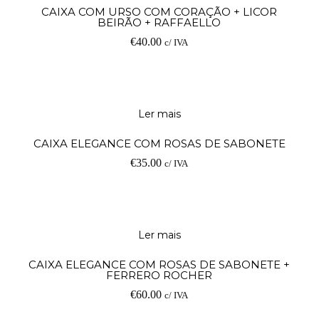
Ad
CAIXA COM URSO COM CORAÇÃO + LICOR
BEIRÃO + RAFFAELLO
€
40.00
c/ IVA
Ler mais
CAIXA ELEGANCE COM ROSAS DE SABONETE
€
35.00
c/ IVA
Ler mais
CAIXA ELEGANCE COM ROSAS DE SABONETE +
FERRERO ROCHER
€
60.00
c/ IVA