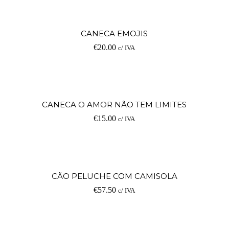
V
CANECA EMOJIS
€
20.00
c/ IVA
op
V
CANECA O AMOR NÃO TEM LIMITES
€
15.00
c/ IVA
op
Ad
CÃO PELUCHE COM CAMISOLA
€
57.50
c/ IVA