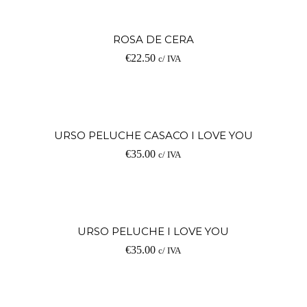
V
ROSA DE CERA
€
22.50
c/ IVA
op
Ad
URSO PELUCHE CASACO I LOVE YOU
€
35.00
c/ IVA
Ad
URSO PELUCHE I LOVE YOU
€
35.00
c/ IVA