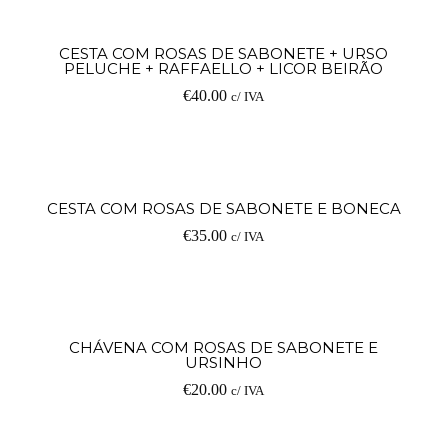
V
CESTA COM ROSAS DE SABONETE + URSO
PELUCHE + RAFFAELLO + LICOR BEIRÃO
op
€
40.00
c/ IVA
Ad
CESTA COM ROSAS DE SABONETE E BONECA
€
35.00
c/ IVA
V
CHÁVENA COM ROSAS DE SABONETE E
URSINHO
op
€
20.00
c/ IVA