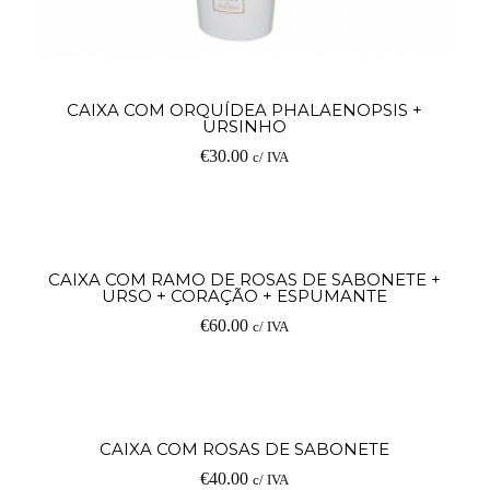
Ad
CAIXA COM ORQUÍDEA PHALAENOPSIS +
URSINHO
€
30.00
c/ IVA
Ad
CAIXA COM RAMO DE ROSAS DE SABONETE +
URSO + CORAÇÃO + ESPUMANTE
€
60.00
c/ IVA
Ad
CAIXA COM ROSAS DE SABONETE
€
40.00
c/ IVA