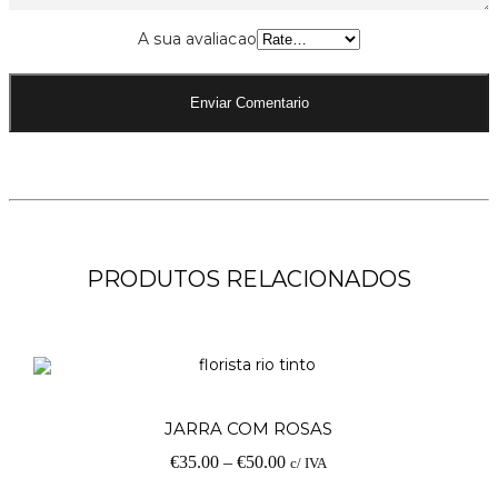
A sua avaliacao
PRODUTOS RELACIONADOS
V
JARRA COM ROSAS
€
35.00
–
€
50.00
c/ IVA
op