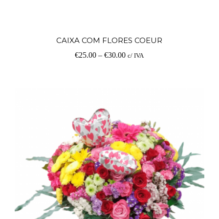
V
CAIXA COM FLORES COEUR
€
25.00
–
€
30.00
c/ IVA
op