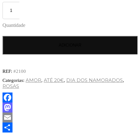
Quantidade
ADICIONAR
REF:
#2100
AMOR
ATÉ 20€
DIA DOS NAMORADOS
Categorias:
,
,
,
ROSAS
Facebook
Mastodon
Email
Partilhar