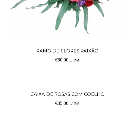
Ad
RAMO DE FLORES PAIXÃO
€
60.00
c/ IVA
Ad
CAIXA DE ROSAS COM COELHO
€
35.00
c/ IVA