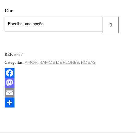
Cor
REF:
#797
AMOR
RAMOS DE FLORES
ROSAS
Categorias:
,
,
Facebook
Mastodon
Email
Partilhar