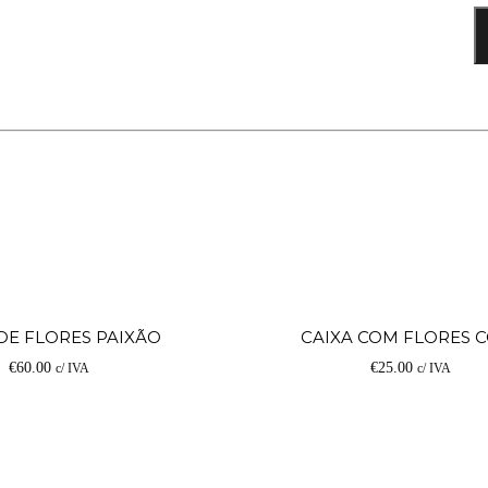
Adicionar
DE FLORES PAIXÃO
CAIXA COM FLORES 
€
60.00
€
25.00
c/ IVA
c/ IVA