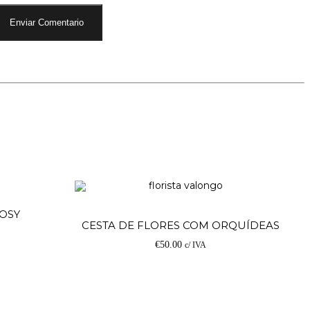
Adicionar
COSY
Ad
CESTA DE FLORES COM ORQUÍDEAS
€
50.00
c/ IVA