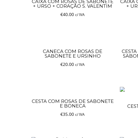
CAIXA COM ROSAS DE SABONETE
CAIXA
+ URSO + CORAÇÃO S. VALENTIM
+ U
€
40.00
c/ IVA
CANECA COM ROSAS DE
CESTA
SABONETE E URSINHO
SABO
€
20.00
c/ IVA
CESTA COM ROSAS DE SABONETE
E BONECA
CES
€
35.00
c/ IVA