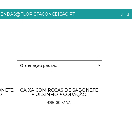
ENDAS@FLORISTACONCEICAO.PT
22
DIA DE TODOS OS SANTOS
OUTUBRO
2019
ONETE
CAIXA COM ROSAS DE SABONETE
O
+ URSINHO + CORAÇÃO
€
35.00
c/ IVA