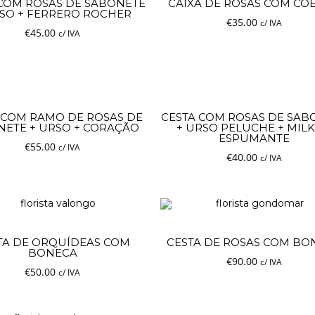
 COM ROSAS DE SABONETE
CAIXA DE ROSAS COM CO
RSO + FERRERO ROCHER
€
35.00
c/ IVA
€
45.00
c/ IVA
 COM RAMO DE ROSAS DE
CESTA COM ROSAS DE SAB
NETE + URSO + CORAÇÃO
+ URSO PELUCHE + MILK
ESPUMANTE
€
55.00
c/ IVA
€
40.00
c/ IVA
TA DE ORQUÍDEAS COM
CESTA DE ROSAS COM BO
BONECA
€
90.00
c/ IVA
€
50.00
c/ IVA