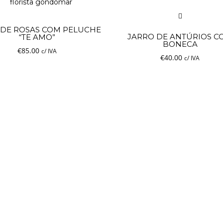
 DE ROSAS COM PELUCHE
JARRO DE ANTÚRIOS C
“TE AMO”
BONECA
€
85.00
c/ IVA
€
40.00
c/ IVA
O SEU CARRINHO ESTÁ
VAZIO!
VOLTAR À LOJA