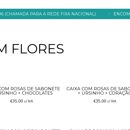
996 (CHAMADA PARA A REDE FIXA NACIONAL)
ENCOM
4
FLORISTA CONCEIÇÃO, A SUA
MARÇO
M FLORES
FLORISTA ONLINE NO PORTO!
2020
 COM ROSAS DE SABONETE
CAIXA COM ROSAS DE SAB
RSINHO + CHOCOLATES
+ URSINHO + CORAÇÃ
€
35.00
€
35.00
c/ IVA
c/ IVA