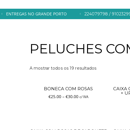
ENTREGAS NO GRANDE PORTO
224079798 / 910232
27
ENTREGA DE FLORES AO DOMICÍLIO
MARÇO
PELUCHES CO
GRÁTIS
2020
A mostrar todos os 19 resultados
BONECA COM ROSAS
CAIXA
+ U
€
25.00
–
€
30.00
c/ IVA