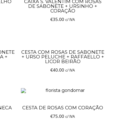
ELHO
CAIXA S. VALENTIM COM ROSAS
DE SABONETE + URSINHO +
CORAÇÃO
€
35.00
c/ IVA
ONETE
CESTA COM ROSAS DE SABONETE
A +
+ URSO PELUCHE + RAFFAELLO +
LICOR BEIRÃO
€
40.00
c/ IVA
NECA
CESTA DE ROSAS COM CORAÇÃO
€
75.00
c/ IVA