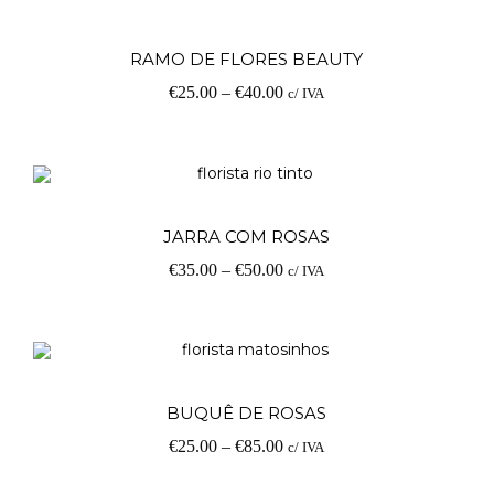
V
RAMO DE FLORES BEAUTY
€
25.00
–
€
40.00
c/ IVA
op
V
JARRA COM ROSAS
€
35.00
–
€
50.00
c/ IVA
op
V
BUQUÊ DE ROSAS
€
25.00
–
€
85.00
c/ IVA
op