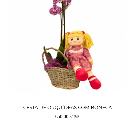
Ad
CESTA DE ORQUÍDEAS COM BONECA
€
50.00
c/ IVA