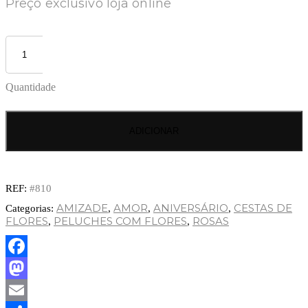
Preço exclusivo loja online
Quantidade
ADICIONAR
REF:
#810
AMIZADE
AMOR
ANIVERSÁRIO
CESTAS DE
Categorias:
,
,
,
FLORES
PELUCHES COM FLORES
ROSAS
,
,
Facebook
Mastodon
Email