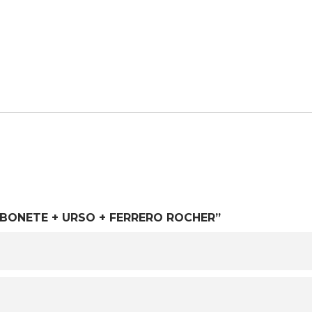
 SABONETE + URSO + FERRERO ROCHER”
O SEU CARRINHO ESTÁ
VAZIO!
VOLTAR À LOJA