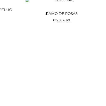
Adicionar
COELHO
Ve
RAMO DE ROSAS
€
35.00
c/ IVA
op