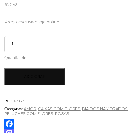
#2052
Preço exclusivo loja online
Quantidade
ADICIONAR
REF:
#2052
AMOR
CAIXAS COM FLORES
DIA DOS NAMORADOS
Categorias:
,
,
,
PELUCHES COM FLORES
ROSAS
,
Facebook