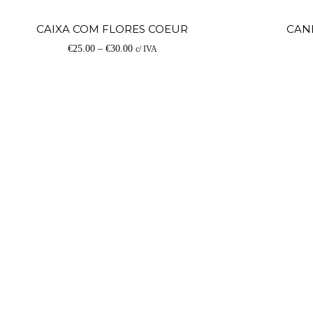
Ver
CAIXA COM FLORES COEUR
CAN
€
25.00
–
€
30.00
c/ IVA
opções