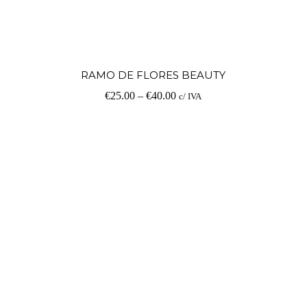
V
RAMO DE FLORES BEAUTY
€
25.00
–
€
40.00
c/ IVA
op