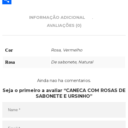
Partilhar
INFORMAÇÃO ADICIONAL
AVALIAÇÕES (0)
Rosa, Vermelho
Cor
De sabonete, Natural
Rosa
Ainda nao ha comentarios.
Seja o primeiro a avaliar “CANECA COM ROSAS DE
SABONETE E URSINHO”
O SEU CARRINHO ESTÁ
VAZIO!
VOLTAR À LOJA