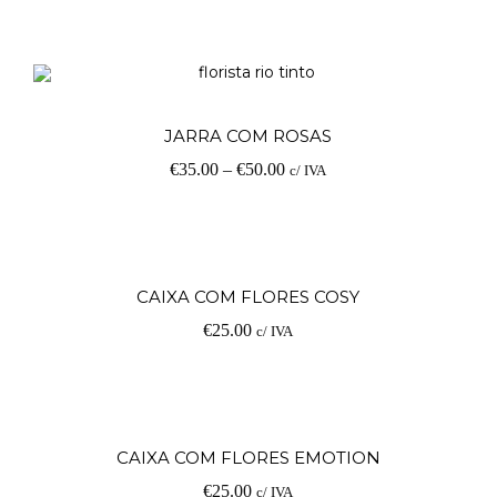
V
JARRA COM ROSAS
€
35.00
–
€
50.00
c/ IVA
op
Ad
CAIXA COM FLORES COSY
€
25.00
c/ IVA
Ad
CAIXA COM FLORES EMOTION
€
25.00
c/ IVA