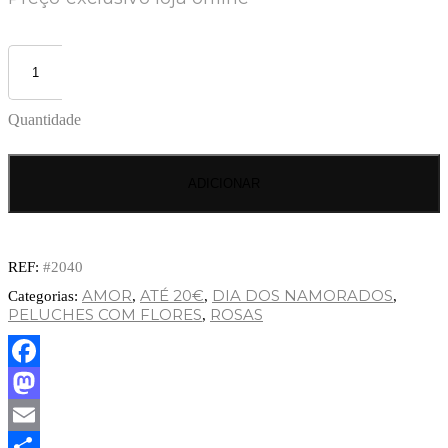
Quantidade
ADICIONAR
REF:
#2040
AMOR
ATÉ 20€
DIA DOS NAMORADOS
Categorias:
,
,
,
PELUCHES COM FLORES
ROSAS
,
Facebook
Mastodon
Email