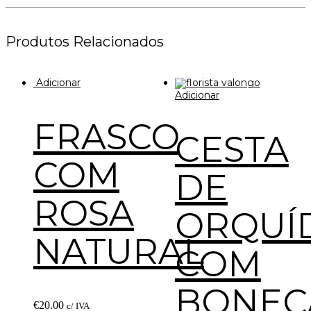
Produtos Relacionados
Adicionar
Adicionar
FRASCO
CESTA
COM
DE
ROSA
ORQUÍ
NATURAL
COM
BONEC
€
20.00
c/ IVA