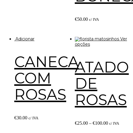
€
50.00
c/ IVA
Adicionar
Ver
opções
CANECA
ATADO
COM
DE
ROSAS
ROSAS
€
30.00
c/ IVA
€
25.00
–
€
100.00
c/ IVA