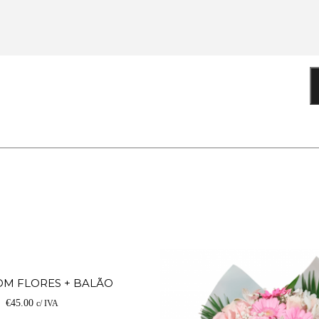
Adicionar
OM FLORES + BALÃO
€
45.00
c/ IVA