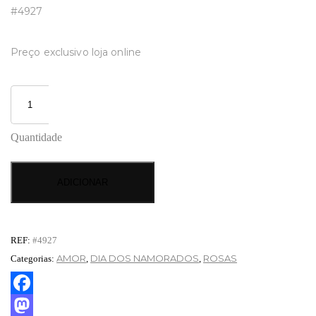
#4927
Preço exclusivo loja online
Quantidade
ADICIONAR
REF:
#4927
AMOR
DIA DOS NAMORADOS
ROSAS
Categorias:
,
,
Facebook