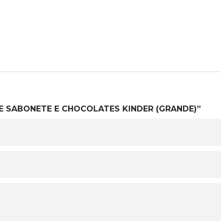
 DE SABONETE E CHOCOLATES KINDER (GRANDE)”
O SEU CARRINHO ESTÁ
VAZIO!
VOLTAR À LOJA