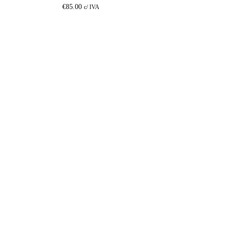
€
85.00
c/ IVA