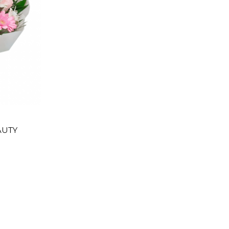
Ver
AUTY
opções