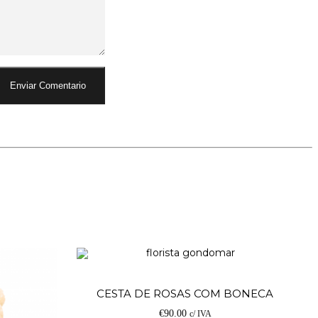
Ad
CESTA DE ROSAS COM BONECA
€
90.00
c/ IVA