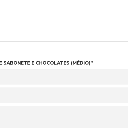
 DE SABONETE E CHOCOLATES (MÉDIO)”
O SEU CARRINHO ESTÁ
VAZIO!
VOLTAR À LOJA