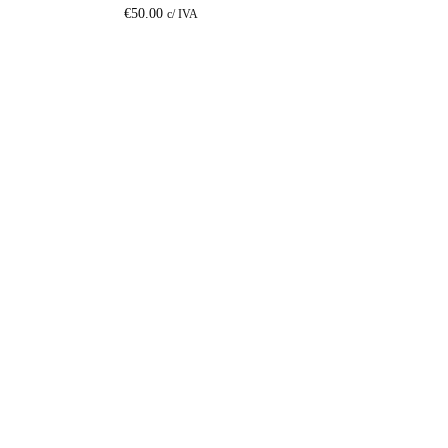
€
50.00
c/ IVA