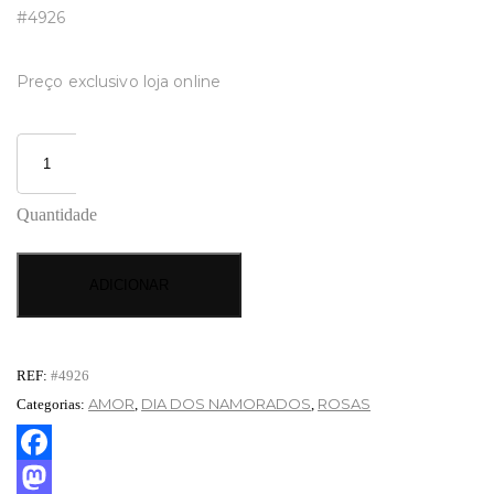
#4926
Preço exclusivo loja online
Quantidade
ADICIONAR
REF:
#4926
AMOR
DIA DOS NAMORADOS
ROSAS
Categorias:
,
,
Facebook