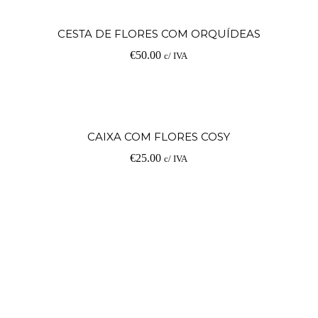
Ad
CESTA DE FLORES COM ORQUÍDEAS
€
50.00
c/ IVA
Ad
CAIXA COM FLORES COSY
€
25.00
c/ IVA