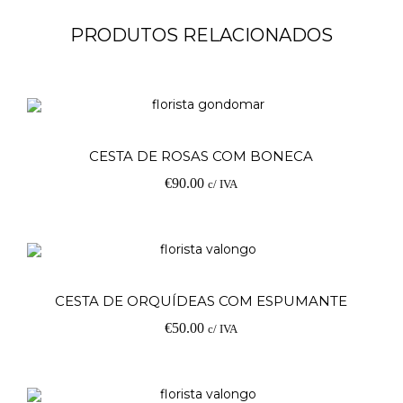
PRODUTOS RELACIONADOS
Ad
CESTA DE ROSAS COM BONECA
€
90.00
c/ IVA
Ad
CESTA DE ORQUÍDEAS COM ESPUMANTE
€
50.00
c/ IVA