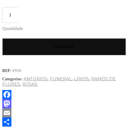
Quantidade
ADICIONAR
REF:
#950
ANTÚRIOS
FUNERAL
LÍRIOS
RAMOS DE
Categorias:
,
,
,
FLORES
ROSAS
,
Facebook
Mastodon
Email