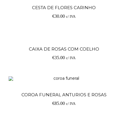
Ad
CESTA DE FLORES CARINHO
€
30.00
c/ IVA
Ad
CAIXA DE ROSAS COM COELHO
€
35.00
c/ IVA
Ad
COROA FUNERAL ANTURIOS E ROSAS
€
85.00
c/ IVA