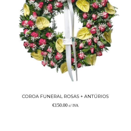
Ad
COROA FUNERAL ROSAS + ANTÚRIOS
€
150.00
c/ IVA