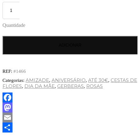
Quantidade
ADICIONAR
REF:
#1466
AMIZADE
ANIVERSÁRIO
ATÉ 30€
CESTAS DE
Categorias:
,
,
,
FLORES
DIA DA MÃE
GERBERAS
ROSAS
,
,
,
Facebook
Mastodon
Email
Partilhar