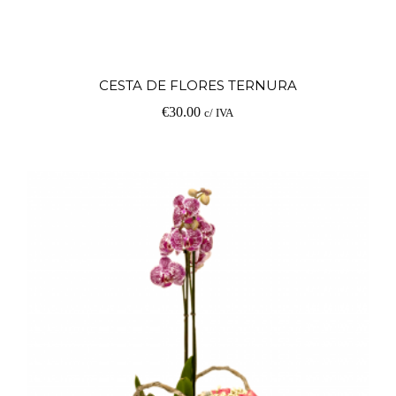
Ad
CESTA DE FLORES TERNURA
€
30.00
c/ IVA