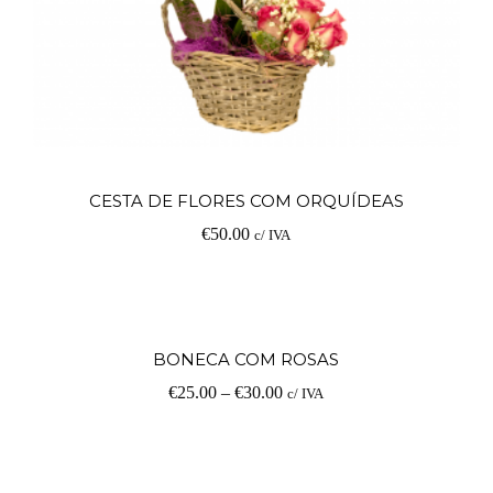
Ad
CESTA DE FLORES COM ORQUÍDEAS
€
50.00
c/ IVA
V
BONECA COM ROSAS
€
25.00
–
€
30.00
c/ IVA
op