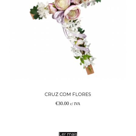
Ad
CRUZ COM FLORES
€
30.00
c/ IVA
Ler mais