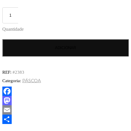
Quantidade
ADICIONAR
REF:
#2383
PÁSCOA
Categoria:
Facebook
Mastodon
Email
Partilhar