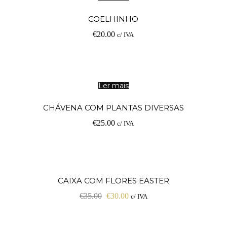
COELHINHO
€
20.00
c/ IVA
Ler mais
CHÁVENA COM PLANTAS DIVERSAS
€
25.00
c/ IVA
Ad
PROMOÇÃO!
CAIXA COM FLORES EASTER
€
35.00
€
30.00
c/ IVA