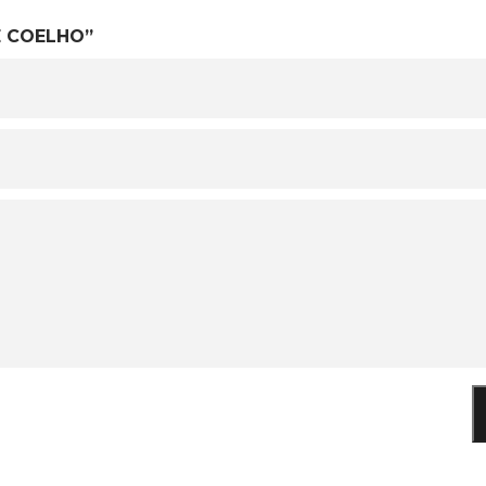
E COELHO”
O SEU CARRINHO ESTÁ
VAZIO!
VOLTAR À LOJA