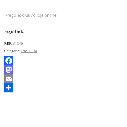
Preço exclusivo loja online
Esgotado
REF:
#1340
PÁSCOA
Categoria:
Facebook
Mastodon
Email
Partilhar