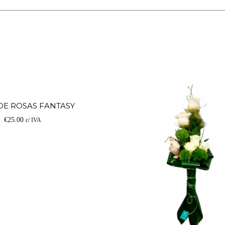
Ver
E ROSAS FANTASY
€
25.00
c/ IVA
opções