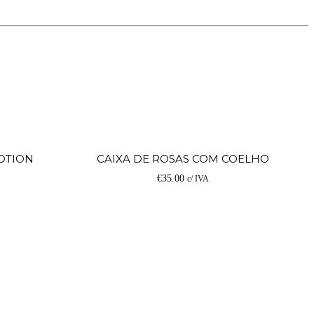
Adicionar
Ad
OTION
CAIXA DE ROSAS COM COELHO
€
35.00
c/ IVA