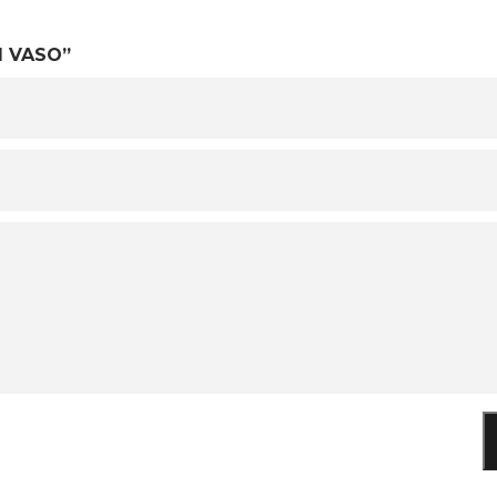
M VASO”
O SEU CARRINHO ESTÁ
VAZIO!
VOLTAR À LOJA