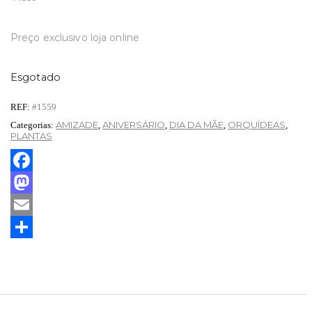
Preço exclusivo loja online
Esgotado
REF:
#1559
AMIZADE
ANIVERSÁRIO
DIA DA MÃE
ORQUÍDEAS
Categorias:
,
,
,
,
PLANTAS
Facebook
Mastodon
Email
Partilhar