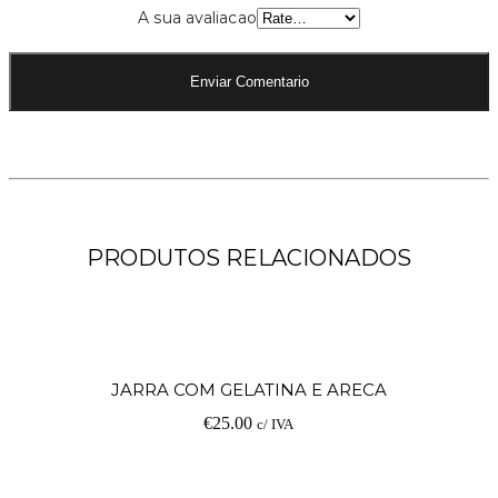
A sua avaliacao
PRODUTOS RELACIONADOS
V
JARRA COM GELATINA E ARECA
€
25.00
c/ IVA
op