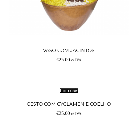
Ad
VASO COM JACINTOS
€
25.00
c/ IVA
Ler mais
CESTO COM CYCLAMEN E COELHO
€
25.00
c/ IVA