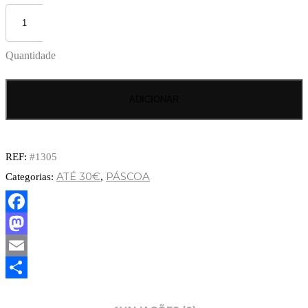
Quantidade
ADICIONAR
REF:
#1305
ATÉ 30€
PÁSCOA
Categorias:
,
Facebook
Mastodon
Email
Partilhar