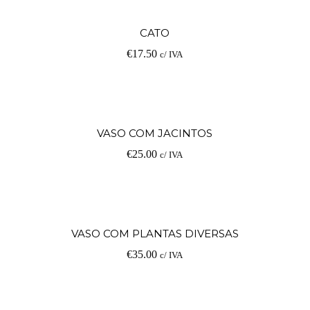
Ad
CATO
€
17.50
c/ IVA
Ad
VASO COM JACINTOS
€
25.00
c/ IVA
Ad
VASO COM PLANTAS DIVERSAS
€
35.00
c/ IVA