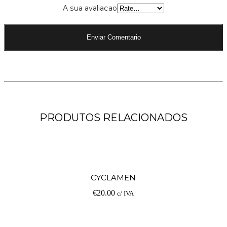
A sua avaliacao
PRODUTOS RELACIONADOS
Ad
CYCLAMEN
€
20.00
c/ IVA