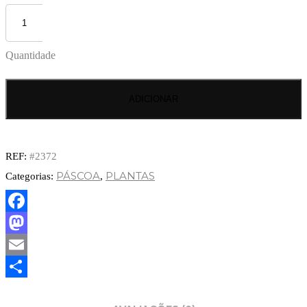
Quantidade
ADICIONAR
REF:
#2372
PÁSCOA
PLANTAS
Categorias:
,
Facebook
Mastodon
Email
Partilhar