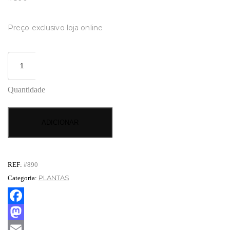
Preço exclusivo loja online
Quantidade
ADICIONAR
REF:
#890
PLANTAS
Categoria:
Facebook
Mastodon