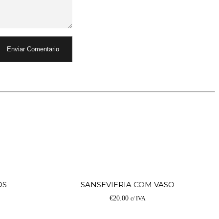
Adicionar
Ad
OS
SANSEVIERIA COM VASO
€
20.00
c/ IVA