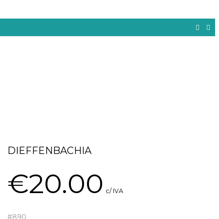
DIEFFENBACHIA
€
20.00
c/ IVA
#890