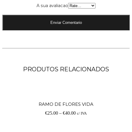
A sua avaliacao
PRODUTOS RELACIONADOS
V
RAMO DE FLORES VIDA
€
25.00
–
€
40.00
c/ IVA
op