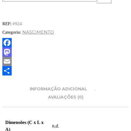
REF:
#924
NASCIMENTO
Categoria:
Facebook
Mastodon
Email
Partilhar
INFORMAÇÃO ADICIONAL
AVALIAÇÕES (0)
Dimensões (C x L x
n.d.
A)