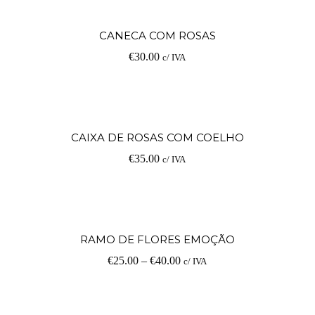
Ad
CANECA COM ROSAS
€
30.00
c/ IVA
Ad
CAIXA DE ROSAS COM COELHO
€
35.00
c/ IVA
V
RAMO DE FLORES EMOÇÃO
€
25.00
–
€
40.00
c/ IVA
op