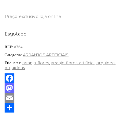
Preço exclusivo loja online
Esgotado
REF:
#764
ARRANJOS ARTIFICIAIS
Categoria:
arranjo-flores
arranjo-flores-artificial
orquidea
Etiquetas:
,
,
,
orquideas
Facebook
Mastodon
Email
Partilhar