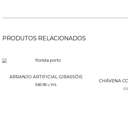
PRODUTOS RELACIONADOS
Adicionar
PROMOÇÃO
ARRANJO ARTIFICIAL GIRASSÓIS
CHÁVENA CO
€
40.00
c/ IVA
€
3