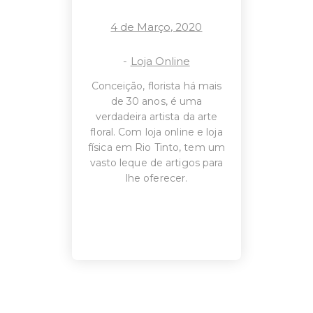
4 de Março, 2020
-
Loja Online
Conceição, florista há mais
de 30 anos, é uma
verdadeira artista da arte
floral. Com loja online e loja
física em Rio Tinto, tem um
vasto leque de artigos para
lhe oferecer.
O SEU CARRINHO ESTÁ
VAZIO!
VOLTAR À LOJA