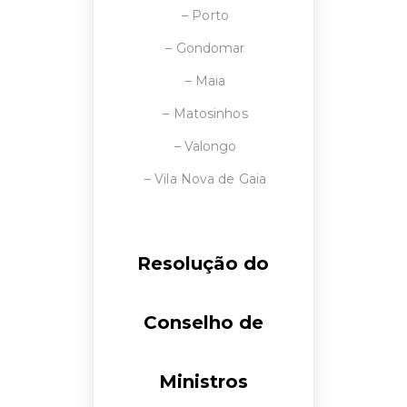
– Porto
– Gondomar
– Maia
– Matosinhos
– Valongo
– Vila Nova de Gaia
Resolução do
Conselho de
Ministros