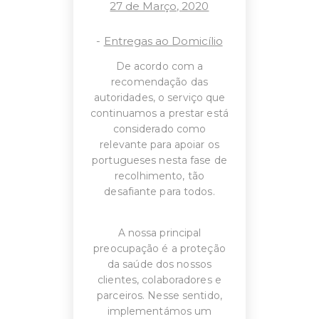
27 de Março, 2020
-
Entregas ao Domicílio
De acordo com a
recomendação das
autoridades, o serviço que
continuamos a prestar está
considerado como
relevante para apoiar os
portugueses nesta fase de
recolhimento, tão
desafiante para todos.
A nossa principal
preocupação é a proteção
da saúde dos nossos
clientes, colaboradores e
O SEU CARRINHO ESTÁ
parceiros. Nesse sentido,
VAZIO!
implementámos um
VOLTAR À LOJA