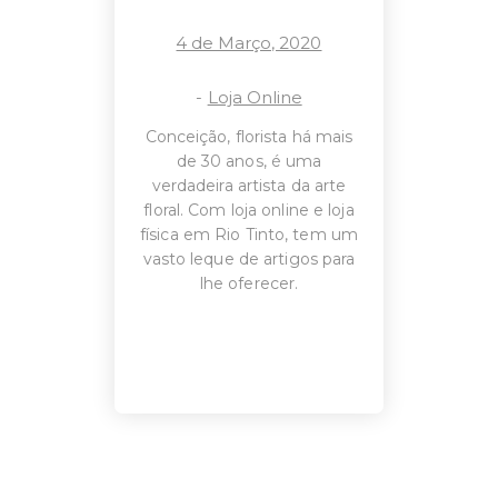
4 de Março, 2020
-
Loja Online
Conceição, florista há mais
de 30 anos, é uma
verdadeira artista da arte
floral. Com loja online e loja
física em Rio Tinto, tem um
vasto leque de artigos para
lhe oferecer.
O SEU CARRINHO ESTÁ
VAZIO!
VOLTAR À LOJA