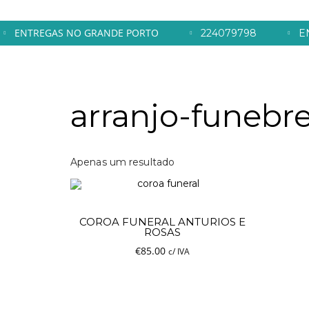
ENTREGAS NO GRANDE PORTO
224079798
E
27
ENTREGA DE FLORES AO DOMICÍLIO
MARÇO
arranjo-funebr
GRÁTIS
2020
Apenas um resultado
Adicio
COROA FUNERAL ANTURIOS E
ROSAS
€
85.00
c/ IVA